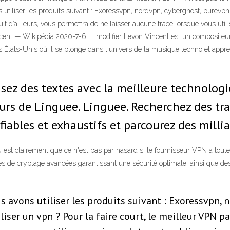
utiliser les produits suivant : Exoressvpn, nordvpn, cyberghost, purevpn,
uit d’ailleurs, vous permettra de ne laisser aucune trace lorsque vous util
ncent — Wikipédia 2020-7-6 · modifier Levon Vincent est un compositeur
des États-Unis où il se plonge dans l'univers de la musique techno et appr
isez des textes avec la meilleure technolo
urs de Linguee. Linguee. Recherchez des tr
fiables et exhaustifs et parcourez des milli
 est clairement que ce n'est pas par hasard si le fournisseur VPN a tout
es de cryptage avancées garantissant une sécurité optimale, ainsi que des
avons utiliser les produits suivant : Exoressvpn, n
iser un vpn ? Pour la faire court, le meilleur VPN pa