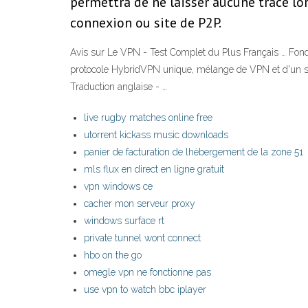
permettra de ne laisser aucune trace lo
connexion ou site de P2P.
Avis sur Le VPN - Test Complet du Plus Français … Fondé
protocole HybridVPN unique, mélange de VPN et d'un s
Traduction anglaise - …
live rugby matches online free
utorrent kickass music downloads
panier de facturation de lhébergement de la zone 51
mls flux en direct en ligne gratuit
vpn windows ce
cacher mon serveur proxy
windows surface rt
private tunnel wont connect
hbo on the go
omegle vpn ne fonctionne pas
use vpn to watch bbc iplayer