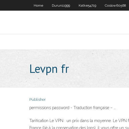
Home
Durun11999
Katke54719
Coslow60568
Levpn fr
Publisher
permissions password - Traduction française – …
Tarification Le VPN : un prix dans la moyenne. Le VPN f
France (lié à la conservation des logs), il vous offre un