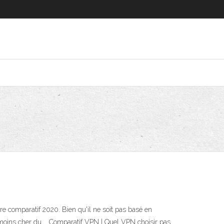
re comparatif 2020. Bien qu'il ne soit pas basé en
 le moins cher du … Comparatif VPN | Quel VPN choisir pas