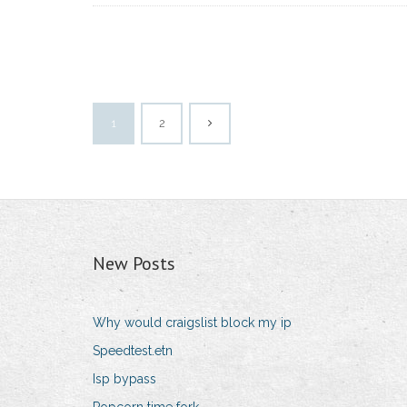
1
2
New Posts
Why would craigslist block my ip
Speedtest.etn
Isp bypass