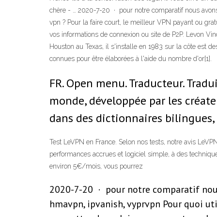
chère - … 2020-7-20 · pour notre comparatif nous avons 
vpn ? Pour la faire court, le meilleur VPN payant ou grat
vos informations de connexion ou site de P2P. Levon Vi
Houston au Texas, il s'installe en 1983 sur la côte est 
connues pour être élaborées à l'aide du nombre d'or[1].
FR. Open menu. Traducteur. Tradu
monde, développée par les créate
dans des dictionnaires bilingues, 
Test LeVPN en France. Selon nos tests, notre avis LeVPN
performances accrues et logiciel simple, à des techniqu
environ 5€/mois, vous pourrez
2020-7-20 · pour notre comparatif nous 
hmavpn, ipvanish, vyprvpn Pour quoi util