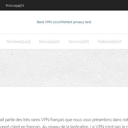
Risius54972
Best VPN 2020
Perfect privacy test
Mcintee59455
Risius54972
Secor14586
Rideout29916
ait partie des très rares VPN français que nous vous présentons dans not
 support client en français. Au niveau de la tarification, Le VPN n'est pas